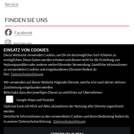
Service
FINDEN SIE UNS
Facebook
Instagram
EINSATZ VON COOKIES
Google Maps
Diese Webseite verwendet Cookies, um Dir ein bestmögliches Surf-Erlebnis zu
ermöglichen. Diese Daten werden erhoben und dienen nicht für die Erstellung von
Nutzungsprofilen oder anderer weiterführender Verwendung. Sämtliche Informationen
RECHTLICHES
zu verwendeten Cookies und eingebundenen Diensten findest du
hier:
Datenschutzerklärung
Wir verwenden auf dieser Website folgende Dienste, welche erst nach deiner aktiven
AGB
Zustimmung eingebunden werden.
Bitte hake dazu den jeweiligen Dienst an und klicke auf Übernehmen:
Impressum
Google Maps und Youtube
Datenschutz
Optional kann mit Klick auf Alles akzeptieren der Nutzung aller Dienste zugestimmt
werden
Disclaimer
Detailierte Informationen zu den verwendeten Cookies und deren Bedeutung findest du
in unserer Datenschutzerklärung:
Datenschutzerklärung
Barrierefreiheit