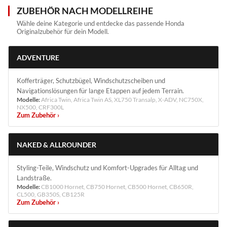
ZUBEHÖR NACH MODELLREIHE
Wähle deine Kategorie und entdecke das passende Honda
Originalzubehör für dein Modell.
ADVENTURE
Kofferträger, Schutzbügel, Windschutzscheiben und
Navigationslösungen für lange Etappen auf jedem Terrain.
Modelle:
Africa Twin, Africa Twin AS, XL750 Transalp, X-ADV, NC750X,
NX500, CRF300L
Zum Zubehör ›
NAKED & ALLROUNDER
Styling-Teile, Windschutz und Komfort-Upgrades für Alltag und
Landstraße.
Modelle:
CB1000 Hornet, CB750 Hornet, CB500 Hornet, CB650R,
CL500, GB350S, CB125R
Zum Zubehör ›