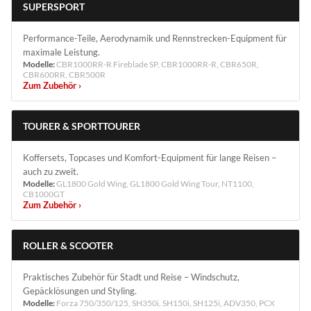
SUPERSPORT
Performance-Teile, Aerodynamik und Rennstrecken-Equipment für
maximale Leistung.
Modelle:
CBR1000RR-R Fireblade SP, CBR1000RR-R, CBR650R,
CBR600RR, CBR500R
Zum Zubehör ›
TOURER & SPORTTOURER
Koffersets, Topcases und Komfort-Equipment für lange Reisen –
auch zu zweit.
Modelle:
GL1800 Gold Wing, GL1800 Gold Wing Tour, NT1100,
CB1000GT
Zum Zubehör ›
ROLLER & SCOOTER
Praktisches Zubehör für Stadt und Reise – Windschutz,
Gepäcklösungen und Styling.
Modelle:
Forza 750/350/125, SH350i, SH150i, SH125i, ADV350, PCX